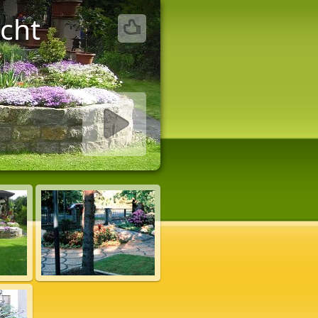
icht
w starten