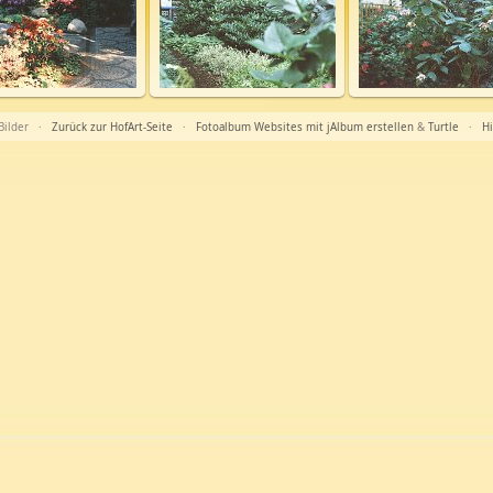
 Bilder ·
Zurück zur HofArt-Seite
·
Fotoalbum Websites mit jAlbum erstellen
&
Turtle
·
Hi